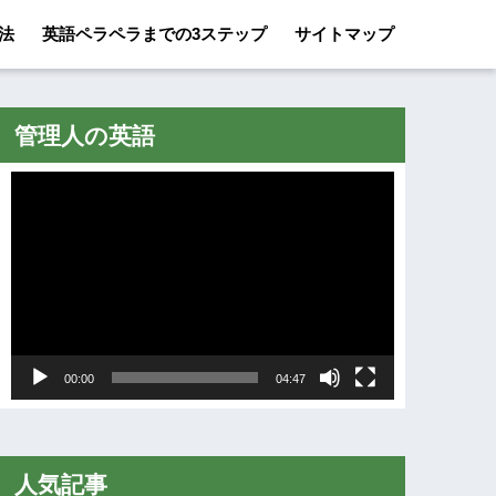
法
英語ペラペラまでの3ステップ
サイトマップ
管理人の英語
動
画
プ
レ
ー
ヤ
00:00
04:47
ー
人気記事