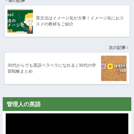
前の記事
英文法はイメージ化が大事！イメージ化におス
スメの教材をご紹介
次の記事
30代からでも英語ペラペラになれる | 30代の学
習戦略まとめ
管理人の英語
動
画
プ