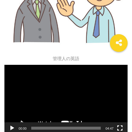
管理人の英語
動
画
プ
レ
ー
ヤ
ー
00:00
04:47