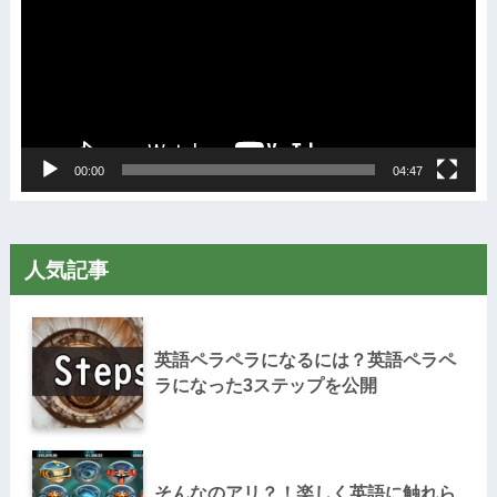
レ
ー
ヤ
ー
00:00
04:47
人気記事
英語ペラペラになるには？英語ペラペ
ラになった3ステップを公開
そんなのアリ？！楽しく英語に触れら